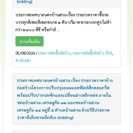
bidding)
ประกาศเทศบาลนครบ้านสวน เรื่อง ประกวดราคาซื้อรถ
บรรทุกดีเซล(ดีเซล)ขนาด ๑ ตัน ปริมาตรกระบอกสูบไม่ต่ำ
กว่า ๒๔๐๐ ซีซี หรือกำลั …
อ่านเพิ่มเติม
05/08/2026
/
ประกาศจัดซื้อจัดจ้าง
,
ประกาศจัดซื้อจัดจ้าง ปี69
,
สำนักคลัง
ประกาศเทศบาลนครบ้านสวน เรื่อง ประกวดราคาจ้าง
ก่อสร้างโครงการปรับปรุงถนนแอสฟัลท์ติกคอนกรีต
พร้อมปรับปากบ่อพักและเปลี่ยนฝาเหล็กหล่อ ภายใน
ซอยบ้านสวน-เศรษฐกิจ ๑๒ และซอยบ้านสวน-
เศรษฐกิจ ๑๔ หมู่ที่ ๕ ตำบลบ้านสวน ด้วยวิธีประกวด
ราคาอิเล็กทรอนิกส์(e-bidding)