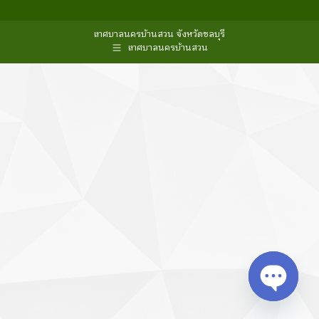
เทศบาลนครบ้านสวน จังหวัดชลบุรี
เทศบาลนครบ้านสวน
Open cha