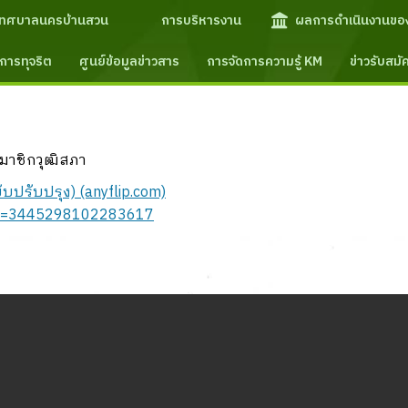
เทศบาลนครบ้านสวน
การบริหารงาน
ผลการดำเนินงานขอ
การทุจริต
ศูนย์ข้อมูลข่าวสาร
การจัดการความรู้ KM
ข่าวรับสม
กสมาชิกวุฒิสภา
บับปรับปรุง) (anyflip.com)
/?v=3445298102283617