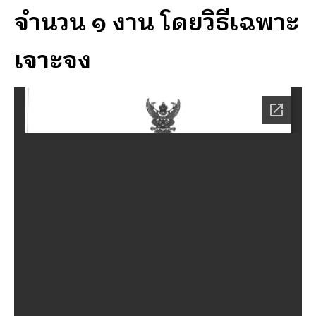
จำนวน ๑ งาน โดยวิธีเฉพาะ
เจาะจง