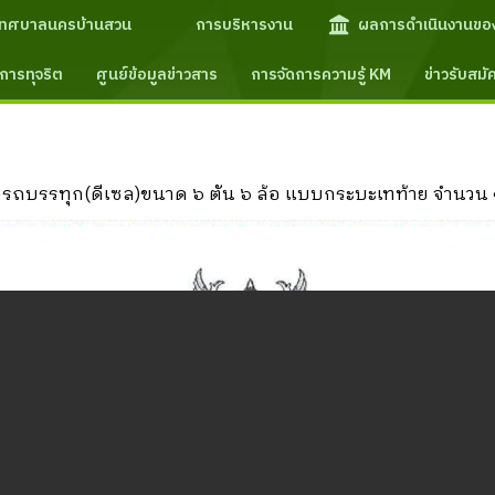
เทศบาลนครบ้านสวน
การบริหารงาน
ผลการดำเนินงานขอ
การทุจริต
ศูนย์ข้อมูลข่าวสาร
การจัดการความรู้ KM
ข่าวรับสม
บรรทุก(ดีเซล)ขนาด ๖ ตัน ๖ ล้อ แบบกระบะเทท้าย จำนวน ๑ คั