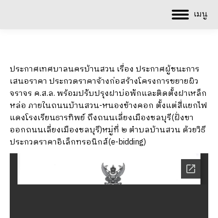
เมนู
ประกาศเทศบาลนครบ้านสวน เรื่อง ประกาศผู้ชนะการ
เสนอราคา ประกวดราคาจ้างก่อสร้างโครงการขยายผิว
จราจร ค.ส.ล. พร้อมปรับปรุงฝาบ่อพักและติดตั้งฝาเหล็ก
หล่อ ภายในถนนบ้านสวน-หนองข้างคอก ตั้งแต่สี่แยกไฟ
แดงโรงเรียนธารทิพย์ ถึงถนนเลี่ยงเมืองชลบุรี(ฝั่งขา
ออกถนนเลี่ยงเมืองชลบุรี)หมู่ที่ ๒ ตำบลบ้านสวน ด้วยวิธี
ประกวดราคาอิเล็กทรอนิกส์(e-bidding)