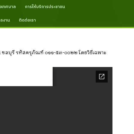
งเทศบาล
การให้บริการประชาชน
ัครงาน
ติดต่อเรา
ลบุรี รหัสครุภัณฑ์ ๐๑๑-๕๓-๐๐๒๒ โดยวิธีเฉพาะ