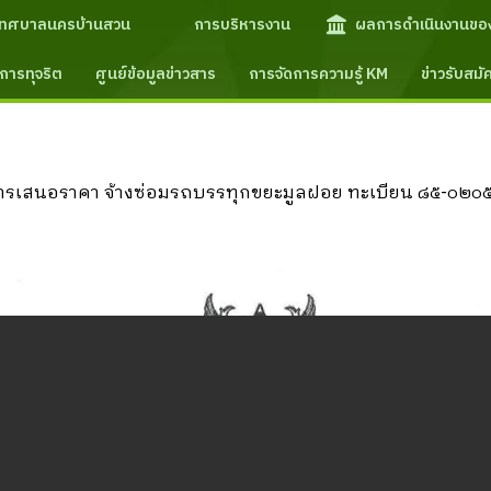
เทศบาลนครบ้านสวน
การบริหารงาน
ผลการดำเนินงานขอ
การทุจริต
ศูนย์ข้อมูลข่าวสาร
การจัดการความรู้ KM
ข่าวรับสม
รเสนอราคา จ้างซ่อมรถบรรทุกขยะมูลฝอย ทะเบียน ๘๕-๐๒๐๕ ช