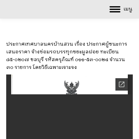
เมนู
ประกาศเทศบาลนครบ้านสวน เรื่อง ประกาศผู้ชนะการ
เสนอราคา จ้างซ่อมรถบรรทุกขยะมูลฝอย ทะเบียน
๘๕-๐๒๐๗ ชลบุรี รหัสครุภัณฑ์ ๐๑๑-๕๓-๐๐๒๔ จำนวน
๓๐ รายการ โดยวิธีเฉพาะเจาะจง