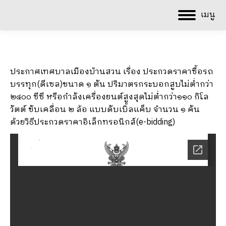
เมนู
ประกาศเทศบาลเมืองบ้านสวน เรื่อง ประกวดราคาซื้อรถ
บรรทุก(ดีเซล)ขนาด ๑ ตัน ปริมาตรกระบอกสูบไม่ต่ำกว่า
๒๔๐๐ ซีซี หรือกำลังเครื่องยนต์สูงสุดไม่ต่ำกว่า๑๑๐ กิโล
วัตต์ ขับเคลื่อน ๒ ล้อ แบบดับเบิ้ลแค็บ จำนวน ๑ คัน
ด้วยวิธีประกวดราคาอิเล็กทรอนิกส์(e-bidding)