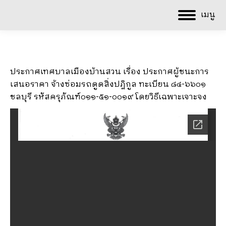
เมนู
ประกาศเทศบาลเมืองบ้านสวน เรื่อง ประกาศผู้ชนะการ
เสนอราคา จ้างซ่อมรถดูดสิ่งปฎิกูล ทะเบียน ๘๔-๖๖๐๑
ชลบุรี รหัสครุภัณฑ์๐๑๑-๕๑-๐๐๑๙ โดยวิธีเฉพาะเจาะจง