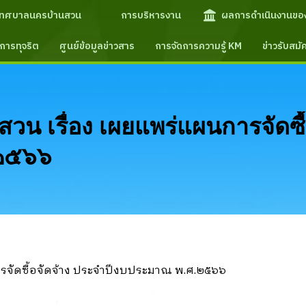
เทศบาลนครบ้านสวน
การบริหารงาน
ผลการดำเนินงานขอ
การทุจริต
ศูนย์ข้อมูลข่าวสาร
การจัดการความรู้ KM
ข่าวรับสม
น เรื่อง เผยแพร่แผนการจัดซื้
.๒๕๖๖
รจัดซื้อจัดจ้าง ประจำปีงบประมาณ พ.ศ.๒๕๖๖