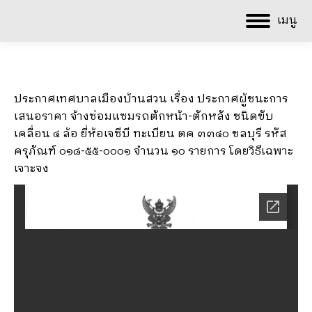
เมนู
ประกาศเทศบาลเมืองบ้านสวน เรื่อง ประกาศผู้ชนะการ
เสนอราคา จ้างซ่อมแซมรถตักหน้า-ตักหลัง ชนิดขับ
เคลื่อน ๔ ล้อ ยี่ห้อเจซีบี ทะเบียน ตค ๓๓๔๐ ชลบุรี รหัส
ครุภัณฑ์ ๐๑๘-๕๕-๐๐๐๑ จำนวน ๑๐ รายการ โดยวิธีเฉพาะ
เจาะจง