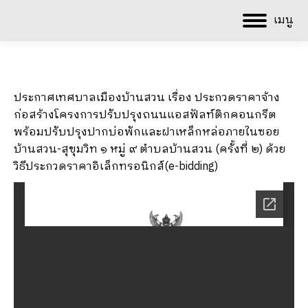
เมนู
ประกาศเทศบาลเมืองบ้านสวน เรื่อง ประกวดราคาจ้าง
ก่อสร้างโครงการปรับปรุงถนนแอสฟัลท์ติกคอนกรีต
พร้อมปรับปรุงปากบ่อพักและฝาเหล็กหล่อภายในซอย
บ้านสวน-สุขุมวิท ๑ หมู่ ๙ ตำบลบ้านสวน (ครั้งที่ ๒) ด้วย
วิธีประกวดราคาอิเล็กทรอนิกส์(e-bidding)