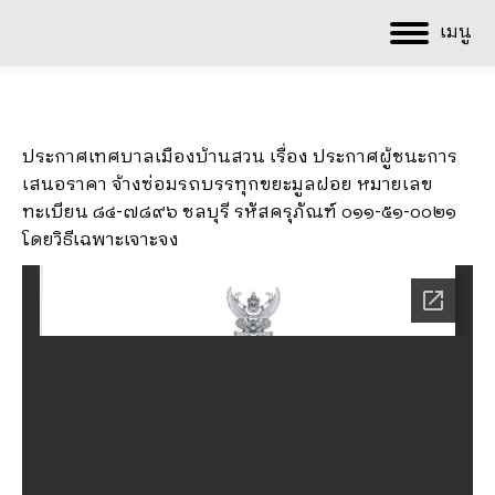
เมนู
ประกาศเทศบาลเมืองบ้านสวน เรื่อง ประกาศผู้ชนะการ
เสนอราคา จ้างซ่อมรถบรรทุกขยะมูลฝอย หมายเลข
ทะเบียน ๘๔-๗๘๙๖ ชลบุรี รหัสครุภัณฑ์ ๐๑๑-๕๑-๐๐๒๑
โดยวิธีเฉพาะเจาะจง