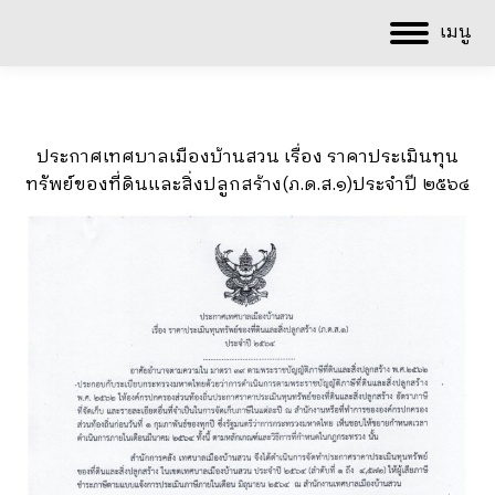
เมนู
ประกาศเทศบาลเมืองบ้านสวน เรื่อง ราคาประเมินทุน
ทรัพย์ของที่ดินและสิ่งปลูกสร้าง(ภ.ด.ส.๑)ประจำปี ๒๕๖๔