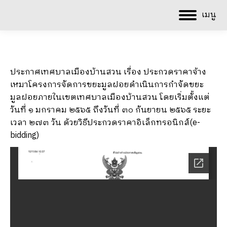
เมนู
ประกาศเทศบาลเมืองบ้านสวน เรื่อง ประกวดราคาจ้าง
เหมาโครงการจัดการขยะมูลฝอยดำเนินการกำจัดขยะ
มูลฝอยภายในเขตเทศบาลเมืองบ้านสวน โดยเริ่มตั้งแต่
วันที่ ๑ มกราคม ๒๕๖๕ ถึงวันที่ ๓๐ กันยายน ๒๕๖๕ ระยะ
เวลา ๒๗๓ วัน ด้วยวิธีประกวดราคาอิเล็กทรอนิกส์(e-
bidding)