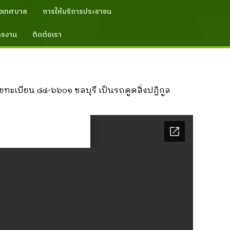
งเทศบาล
การให้บริการประชาชน
ัครงาน
ติดต่อเรา
เบียน ๘๔-๖๖๐๑ ชลบุรี เป็นรถดูดสิ่งปฏิกูล