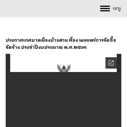
เมนู
ประกาศเทศบาลเมืองบ้านสวน เรื่อง เผยแพร่การจัดซื้อ
จัดจ้าง ประจำปีงบประมาณ พ.ศ.๒๕๖๓