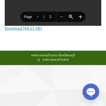
Download [44.31 KB]
เทศบาลนครบ้านสวน จังหวัดชลบุรี
เทศบาลนครบ้านสวน
Open cha