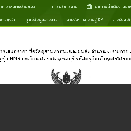
เทศบาลนครบ้านสวน
การบริหารงาน
ผลการดำเนินงานขอ
การทุจริต
ศูนย์ข้อมูลข่าวสาร
การจัดการความรู้ KM
ข่าวรับสม
ารเสนอราคา ซื้อวัสดุยานพาหนะและขนส่ง จำนวน ๓ รายการ เ
อีซูซุ รุ่น NMR ทะเบียน ๘๖-๐๔๓๑ ชลบุรี รหัสครุภัณฑ์ ๐๑๗-๕๘-๐