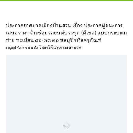
ประกาศเทศบาลเมืองบ้านสวน เรื่อง ประกาศผู้ชนะการ
เสนอราคา จ้างซ่อมรถยนต์บรรทุก (ดีเซล) แบบกระบะเท
ท้าย ทะเบียน ๘๖-๓๗๓๖ ชลบุรี รหัสครุภัณฑ์
๐๑๗-๖๐-๐๐๐๖ โดยวิธีเฉพาะเจาะจง