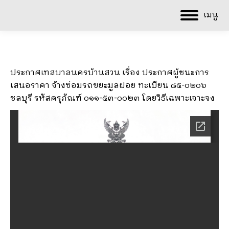
เมนู
ประกาศเทสบาลนครบ้านสวน เรื่อง ประกาศผู้ชนะการ
เสนอราคา จ้างซ่อมรถขยะมูลฝอย ทะเบียน ๘๕-๐๒๐๖
ชลบุรี รหัสครุภัณฑ์ ๐๑๑-๕๓-๐๐๒๓ โดยวิธีเฉพาะเจาะจง