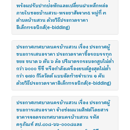
พร้อมปรับปากบ่อพักและเปลี่ยนฝาเหล็กหล่อ
ภายในซอยบ้านสวน-พระยาสัจจา๓๕ หมู่ที่ ๓
ตำบลบ้านสวน ด้วยวิธีประกวดราคา
อิเล็กทรอนิกส์(e-bidding)
ประกาศเทศบาลนครบ้านสวน เรื่อง ประกาศผู้
ชนะการเสนอราคา ประกวดราคาซื้อรถบรรทุก
ขยะ ขนาด ๖ ตัน ๖ ล้อ ปริมาตรกระบอกสูบไม่ต่ำ
กว่า ๖๐๐๐ ซีซี หรือกำลังเครื่องยนต์สูงสุดไม่ต้ำ
กว่า ๑๗๐ กิโลวัตต์ แบบอัดท้ายจำนวน ๑ คัน
ด้วยวิธีประกวดราคาอิเล็กทรอนิกส์(e-bidding)
ประกาศเทศบาลนครบ้านสวน เรื่อง ประกาศผู้
ชนะการเสนอราคา จ้างซ่อมแวมลิฟต์โดยสาร
อาคารจอดรถเทศบาลนครบ้านสวน รหัส
ครุภัณฑ์ สป.๔๐๘-๖๖-๐๐๐๘และ