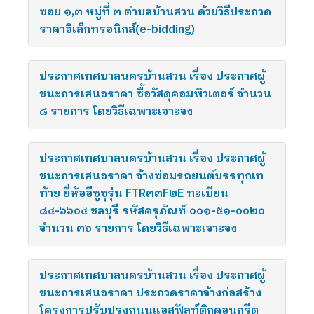
ซอย ๑,๓ หมู่ที่ ๓ ตำบลบ้านสวน ด้วยวิธีประกวด
ราคาอิเล็กทรอนิกส์(e-bidding)
ประกาศเทศบาลนครบ้านสวน เรื่อง ประกาศผู้
ชนะการเสนอราคา ซื้อวัสดุคอมพิวเตอร์ จำนวน
๘ รายการ โดยวิธีเฉพาะเจาะจง
ประกาศเทศบาลนครบ้านสวน เรื่อง ประกาศผู้
ชนะการเสนอราคา จ้างซ่อมรถยนต์บรรทุกเท
ท้าย ยี่ห้ออีซูซุรุ่น FTR๓๓F๒E ทะเบียน
๘๔-๖๖๐๔ ชลบุรี รหัสครุภัณฑ์ ๐๐๑-๕๑-๐๐๒๐
จำนวน ๓๖ รายการ โดยวิธีเฉพาะเจาะจง
ประกาศเทศบาลนครบ้านสวน เรื่อง ประกาศผู้
ชนะการเสนอราคา ประกวดราคาจ้างก่อสร้าง
โครงการปรับปรุงถนนแอสฟัลท์ติกคอนกรีต