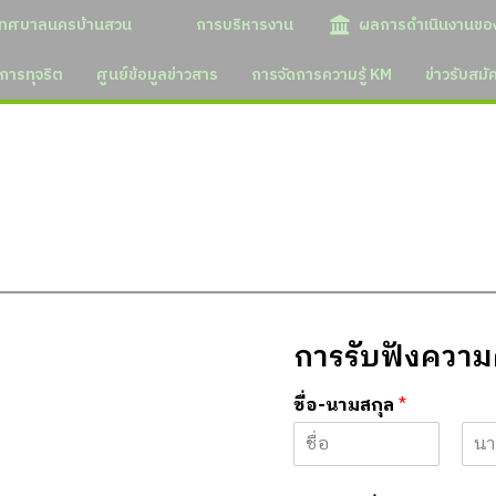
เทศบาลนครบ้านสวน
การบริหารงาน
ผลการดำเนินงานขอ
การทุจริต
ศูนย์ข้อมูลข่าวสาร
การจัดการความรู้ KM
ข่าวรับสม
การรับฟังควา
ชื่อ-นามสกุล
*
F
L