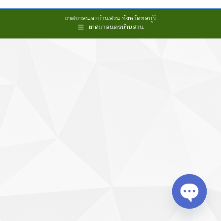
เทศบาลนครบ้านสวน จังหวัดชลบุรี
เทศบาลนครบ้านสวน
Open cha