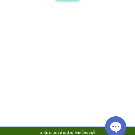
เทศบาลนครบ้านสวน จังหวัดชลบุรี