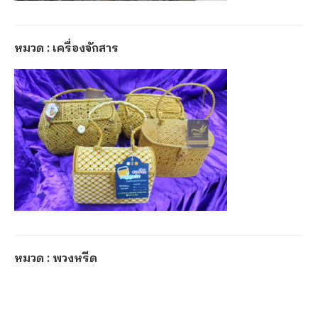
หมวด : เครื่องจักสาร
หมวด : พวงหรีด