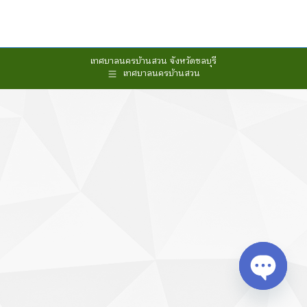
เทศบาลนครบ้านสวน จังหวัดชลบุรี
เทศบาลนครบ้านสวน
Open cha