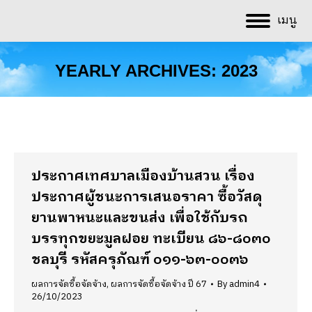
เมนู
YEARLY ARCHIVES:
2023
You are here:
ประกาศเทศบาลเมืองบ้านสวน เรื่อง
ประกาศผู้ชนะการเสนอราคา ซื้อวัสดุ
ยานพาหนะและขนส่ง เพื่อใช้กับรถ
บรรทุกขยะมูลฝอย ทะเบียน ๘๖-๘๐๓๐
ชลบุรี รหัสครุภัณฑ์ ๐๑๑-๖๓-๐๐๓๖
ผลการจัดซื้อจัดจ้าง
,
ผลการจัดซื้อจัดจ้าง ปี 67
By
admin4
26/10/2023